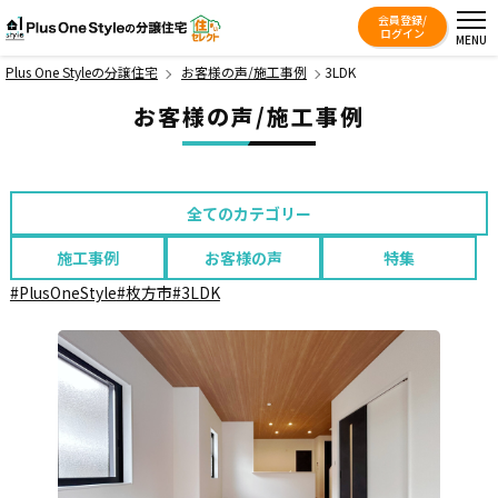
会員登録/
Plus One Styleの分譲住宅
ログイン
MENU
Plus One Styleの分譲住宅
お客様の声/施工事例
3LDK
お客様の声/施工事例
全てのカテゴリー
施工事例
お客様の声
特集
#PlusOneStyle
#枚方市
#3LDK