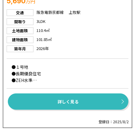
5,690
万円
◆日吉台小学校
◆芝谷中学校
阪急電鉄京都線 上牧駅
交通
3LDK
間取り
◆◇高槻市で不動産をお探しなら、【住まいセレクト高
110.4㎡
土地面積
槻】にお任せください◇◆
101.85㎡
建物面積
創業まもなく60年のグループ実績を誇り、地域密着で培っ
た信頼と情報網で、仲介、建売、リフォームも含め住まい
2026年
築年月
づくりをサポートします！
●１号地
●長期優良住宅
●ZEH水準
●断熱等級５
●一次エネルギー消費量等級６
●太陽光発電『スマイルーフ』標準装備
詳しく見る
●耐震等級３
●北西角地
●現地ご案内可能【フリーダイヤル：０１２０-２１０３-
登録日：2025/8/2
１５】
●【パワービルド工法】