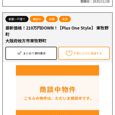
登録日：2025/11/28
新築一戸建て
商談中
新築
空家
最新価格！210万円DOWN！【Plus One Style】 東牧野
町
大阪府枚方市東牧野町
まとめて資料請求
お気に入りに追加する