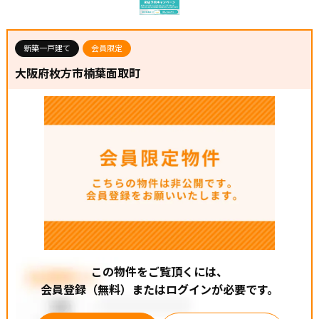
◆富田小学校・・・ 徒歩４分
◆第四中学校・・・徒歩２１分
新築一戸建て
会員限定
◆◇高槻市で不動産をお探しなら、【住まいセレクト高
大阪府枚方市楠葉面取町
槻】にお任せください◇◆
創まもなく60年のグループ実績を誇り、地域密着で培った
信頼と情報網で、仲介、建売、リフォームも含め住まいづ
くりをサポートします！
この物件をご覧頂くには、
会員登録（無料）またはログインが必要です。