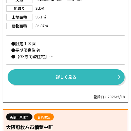
3LDK
間取り
86.1㎡
土地面積
84.87㎡
建物面積
●限定１区画
●長期優良住宅
●【GX志向型住宅】
太陽光発電と高い断熱性能により、冷暖房などのエネル
ギー消費を抑え、光熱費の削減が期待できる省エネ住宅で
す。
詳しく見る
●【パワービルド工法】
耐震性や耐久性を高めた構造で、安心して長く住めるよ
うに設計された住宅です。
登録日：2026/5/18
●耐震等級３
●断熱等級６
●一次エネルギー消費量等級８
新築一戸建て
会員限定
●エネファーム
大阪府枚方市楠葉中町
●太陽光発電『スマイルーフ』標準装備