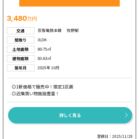
3,480
万円
京阪電鉄本線 牧野駅
交通
3LDK
間取り
80.75㎡
土地面積
83.63㎡
建物面積
2025年 10月
築年月
◎1新価格で販売中！限定1区画
◎近隣買い物施設豊富！
詳しく見る
登録日：2025/11/28