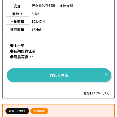
◆富田小学校・・・ 徒歩４分
阪急電鉄京都線 総持寺駅
交通
◆第四中学校・・・徒歩２１分
3LDK
間取り
103.47㎡
土地面積
◆◇高槻市で不動産をお探しなら、【住まいセレクト高
94.4㎡
建物面積
槻】にお任せください◇◆
創業まもなく60年のグループ実績を誇り、地域密着で培っ
た信頼と情報網で、仲介、建売、リフォームも含め住まい
●１号地
づくりをサポートします！
●長期優良住宅
●耐震等級３
●ZEH水準
●一次エネルギー消費量等級６
●断熱等級５
詳しく見る
●パワービルド工法
●【パワービルド工法】
柱をあまり削らず強度の高い金具で固定し、面材を組み
登録日：2025/12/6
合わせることで高い耐震性を実現する工法です。
また、強度が安定した部分の木材を使用するため、構造
全体の耐震性が向上します。
新築一戸建て
会員限定
●【太陽光発電『スマイルーフ』】が標準仕様設置