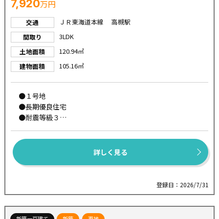
7,920
万円
ＪＲ東海道本線 高槻駅
交通
3LDK
間取り
120.94㎡
土地面積
105.16㎡
建物面積
●１号地
●長期優良住宅
●耐震等級３
●太陽光発電標準装備
●断熱等級５
●ZEH水準
詳しく見る
●一次エネルギー消費量等級６
●パワービルド工法
●全区画駐車２台可
登録日：2026/7/31
●現地ご案内可能です♪
新築一戸建て
新築
更地