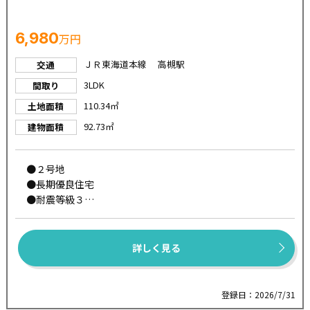
6,980
万円
ＪＲ東海道本線 高槻駅
交通
3LDK
間取り
110.34㎡
土地面積
92.73㎡
建物面積
●２号地
●長期優良住宅
●耐震等級３
●太陽光発電標準装備
●断熱等級５
●ZEH水準
詳しく見る
●一次エネルギー消費量等級６
●パワービルド工法
●全区画駐車２台可
登録日：2026/7/31
●現地ご案内可能です♪