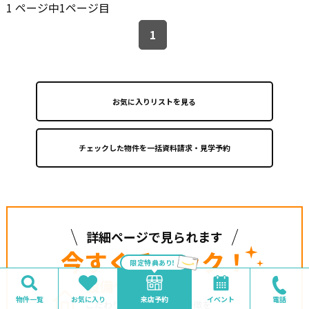
1 ページ中1ページ目
柱をあまり削らず強度の高い金具で固定し、面材を組み
合わせることで高い耐震性を実現する工法です。
1
また、強度が安定した部分の木材を使用するため、構造
全体の耐震性が向上します。
※販売価格には土地代、建物本体、外交費用を含みます。
※販売価格の他に、別途建築確認費用60万円や各種手数料
が必要となります。
お気に入りリストを見る
【最寄り駅】
●阪急京都線【上牧駅】・・・徒歩１１分
●JR京都線【島本駅】・・・自転車９分
【周辺環境】
●業務スーパーTAKENOKO上牧店・・・徒歩１０分
詳細ページで見られます
●ローソン・・・徒歩９分
今すぐチェック！
●キリン堂・・・徒歩９分
限定特典あり！
●公園・・・徒歩２分
設備や特徴
物件一覧
お気に入り
来店予約
イベント
電話
こだわりの設備や
物件の特徴を