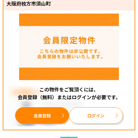
大阪府枚方市須山町
※販売価格には土地代、建物本体、外交費用を含みます。
※販売価格の他に、別途建築確認費用60万円や各種手数料
が必要となります。
【最寄り駅】
●阪急京都線【総持寺駅】・・・徒歩８分
●JR京都線【JR総持寺駅】・・・徒歩１８分 (自転車６
分)
【周辺環境】
●サンディ 総持寺店・・・徒歩８分
この物件をご覧頂くには、
●ローソン・・・徒歩６分
会員登録（無料）またはログインが必要です。
●キリン堂 茨木総持寺店・・・徒歩８分
●昭和台南公園・・・徒歩２分
●イオンタウン茨木太田・・・車１２分
会員登録
ログイン
【学校】