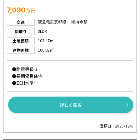
7,090
万円
阪急電鉄京都線 総持寺駅
交通
3LDK
間取り
103.47㎡
土地面積
106.82㎡
建物面積
●耐震等級３
●長期優良住宅
●ZEH水準
●断熱等級５
●一次エネルギー消費量等級６
●太陽光発電『スマイルーフ』標準装備
詳しく見る
●【パワービルド工法】
柱をあまり削らず強度の高い金具で固定し、面材を組み
合わせることで高い耐震性を実現する工法です。
登録日：2025/12/6
また、強度が安定した部分の木材を使用するため、構造
全体の耐震性が向上します。