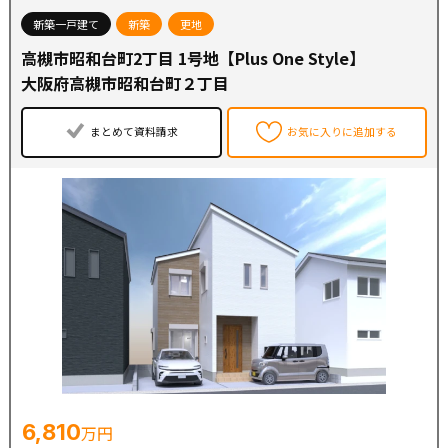
新築一戸建て
新築
更地
※販売価格には土地代、建物本体、外交費用を含みます。
高槻市昭和台町2丁目 1号地【Plus One Style】
※販売価格の他に、別途建築確認費用60万円や各種手数料
が必要となります。
大阪府高槻市昭和台町２丁目
【最寄り駅】
まとめて資料請求
お気に入りに追加する
●阪急京都線【総持寺駅】・・・徒歩８分
●JR京都線【JR総持寺駅】・・・徒歩１８分 (自転車６
分)
【周辺環境】
●サンディ 総持寺店・・・徒歩８分
●ローソン・・・徒歩６分
●キリン堂 茨木総持寺店・・・徒歩８分
●昭和台南公園・・・徒歩２分
●イオンタウン茨木太田・・・車１２分
6,810
万円
【学校】