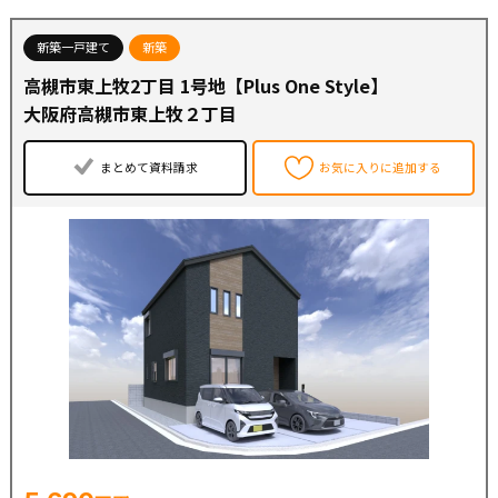
●一次エネルギー消費量等級８
●断熱等級６
新築一戸建て
新築
※販売価格には土地代、建物本体、外交費用を含みます。
高槻市東上牧2丁目 1号地【Plus One Style】
※販売価格の他に、別途建築確認費用60万円や各種手数料
が必要となります。
大阪府高槻市東上牧２丁目
まとめて資料請求
お気に入りに追加する
【最寄り駅】
●JR京都線【高槻駅】・・・徒歩１８分 (自転車７分)
●阪急京都線【高槻市駅】・・・自転車１１分
【周辺環境】
●フレンドマート高槻美しが丘店・・・徒歩７分
●セブンイレブン・・・徒歩１１分
●キリン堂・・・徒歩１２分
●古曽部防災公園・・・徒歩１１分
【学校】