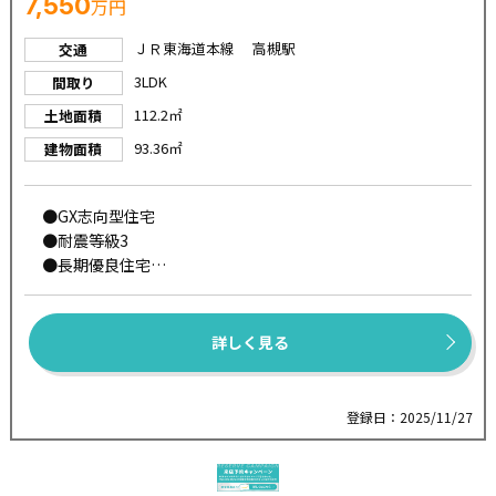
7,550
万円
ＪＲ東海道本線 高槻駅
交通
3LDK
間取り
112.2㎡
土地面積
93.36㎡
建物面積
●GX志向型住宅
●耐震等級3
●長期優良住宅
●パワービルド工法
柱をあまり削らず強度の高い金具で固定し、面材を組み
合わせることで高い耐震性を実現する工法です。
詳しく見る
また、強度が安定した部分の木材を使用するため、構造
全体の耐震性が向上します。
●エネファーム『ENETO』太陽光発電『スマイルーフ』が
登録日：2025/11/27
標準仕様設置
停電時でも自立運転で発電を継続！電気もお湯も使用可
能