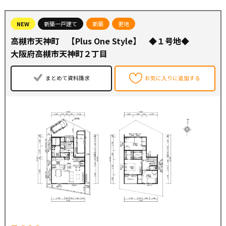
NEW
新築一戸建て
新築
更地
●フレンドマート高槻美しが丘店・・・徒歩８分
高槻市天神町 【Plus One Style】 ◆１号地◆
●セブンイレブン・・・徒歩１２分
●ウエルシア・・・徒歩１３分
大阪府高槻市天神町２丁目
●奥天神二丁目やまぶき児童遊園・・・徒歩５分
まとめて資料請求
お気に入りに追加する
◆日吉台小学校
◆芝谷中学校
◆◇高槻市で不動産をお探しなら【住まいセレクト高槻】
にお任せください◇◆
創業50年以上のグループ実績を誇り、地域密着で培った信
頼と情報網で、仲介、建売、リフォームも含め住まいづく
りをサポートします！