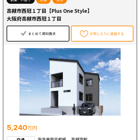
●フレンドマート高槻美しが丘店・・・徒歩８分
高槻市西冠１丁目【Plus One Style】
●セブンイレブン・・・徒歩１２分
●ウエルシア・・・徒歩１３分
大阪府高槻市西冠１丁目
●奥天神二丁目やまぶき児童遊園・・・徒歩５分
まとめて資料請求
お気に入りに追加する
◆日吉台小学校
◆芝谷中学校
◆◇高槻市で不動産をお探しなら【住まいセレクト高槻】
にお任せください◇◆
創業50年以上のグループ実績を誇り、地域密着で培った信
頼と情報網で、仲介、建売、リフォームも含め住まいづく
りをサポートします！
5,240
万円
阪急電鉄京都線 高槻市駅
交通