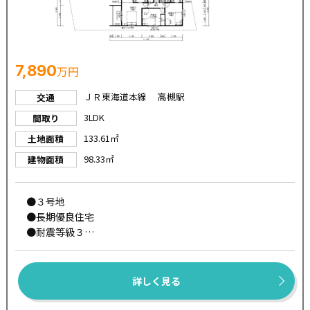
7,890
万円
ＪＲ東海道本線 高槻駅
交通
3LDK
間取り
133.61㎡
土地面積
98.33㎡
建物面積
●３号地
●長期優良住宅
●耐震等級３
●太陽光発電標準装備
●断熱等級５
●ZEH水準
詳しく見る
●一次エネルギー消費量等級６
●パワービルド工法