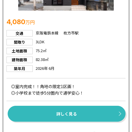
4,080
万円
京阪電鉄本線 枚方市駅
交通
3LDK
間取り
75.2㎡
土地面積
82.38㎡
建物面積
2026年 6月
築年月
◎室内完成！！角地の限定1区画！
◎小学校まで徒歩5分圏内で通学安心！
詳しく見る