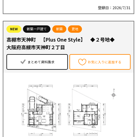
●全区画駐車２台可
登録日：2026/7/31
●現地ご案内可能です♪
NEW
新築一戸建て
新築
更地
●フレンドマート高槻美しが丘店・・・徒歩８分
高槻市天神町 【Plus One Style】 ◆２号地◆
●セブンイレブン・・・徒歩１２分
●ウエルシア・・・徒歩１３分
大阪府高槻市天神町２丁目
●奥天神二丁目やまぶき児童遊園・・・徒歩５分
まとめて資料請求
お気に入りに追加する
◆日吉台小学校
◆芝谷中学校
◆◇高槻市で不動産をお探しなら【住まいセレクト高槻】
にお任せください◇◆
創業50年以上のグループ実績を誇り、地域密着で培った信
頼と情報網で、仲介、建売、リフォームも含め住まいづく
りをサポートします！