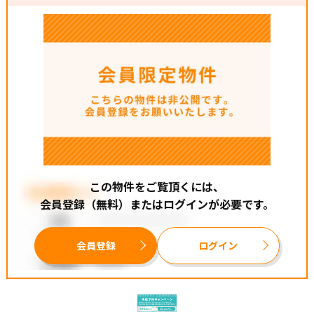
※販売価格には土地代、建物本体、外交費用を含みます。
※販売価格の他に、別途建築確認費用60万円や各種手数料
が必要となります。
●阪急京都線【高槻市駅】・・・自転車９分
●JR京都線【高槻駅】・・・自転車１１分
●コノミヤ高槻西冠店・・・徒歩５分
●ローソン・・・徒歩４分
●スギ薬局・・・徒歩７分
この物件をご覧頂くには、
●西冠一丁目たんぽぽ児童遊園・・・徒歩２分
会員登録（無料）またはログインが必要です。
◆高槻市で不動産をお探しなら【住まいセレクト高槻】に
会員登録
ログイン
お任せください◆
創業まもなく60年のグループ実績を誇り、地域密着で培っ
た信頼と情報網で、仲介、建売、リフォームも含め住まい
づくりをサポートします！