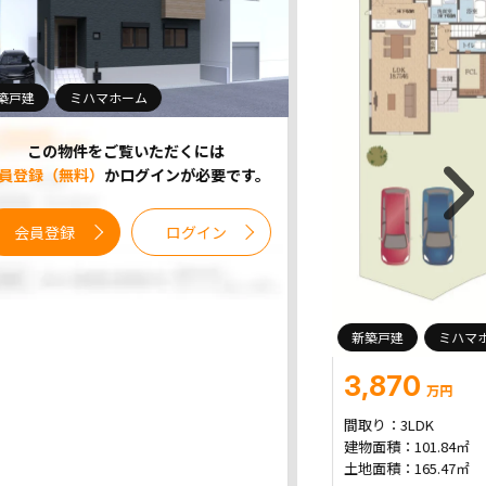
築戸建
ミハマホーム
この物件をご覧いただくには
員登録（無料）
かログインが必要です。
会員登録
ログイン
新築戸建
ミハマ
3,870
万円
間取り：
3LDK
建物面積：
101.84㎡
土地面積：
165.47㎡