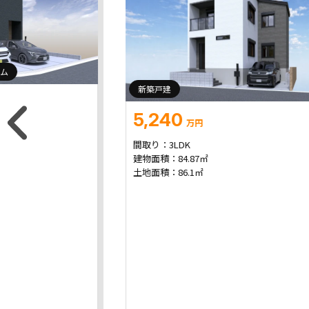
ム
新築戸建
5,240
万円
間取り：
3LDK
建物面積：
84.87㎡
土地面積：
86.1㎡