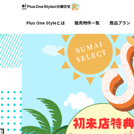
Pl
Plus One Styleとは
販売物件一覧
商品プラン
家づくりに対する想い
家賃並みの安心価格
パワービルド工法
アフターフォロー
GX志向型住宅
ENETO
新築一戸建て
土地