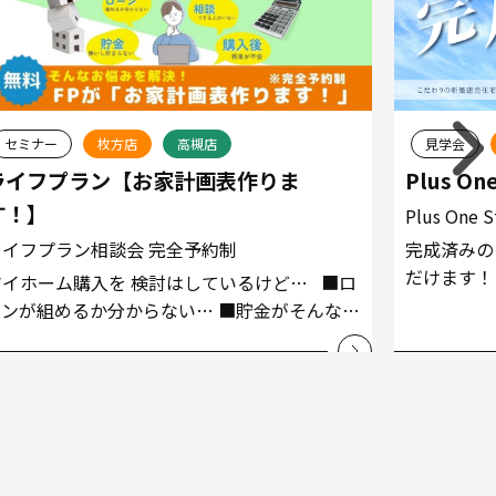
セミナー
枚方店
高槻店
見学会
ライフプラン【お家計画表作りま
Plus O
す！】
Plus One
ライフプラン相談会 完全予約制
完成済みの P
だけます！
マイホーム購入を 検討はしているけど… ■ロ
り”がコンセプ
ーンが組めるか分からない… ■貯金がそんなに
ない… ■購入後の生活や将来が不安… ■誰に
くはこちら
詳しくはこちら
相