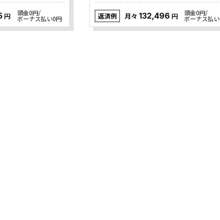
頭金0円/
頭金0円/
5
132,496
返済例
円
月々
円
ボーナス払い0円
ボーナス払い