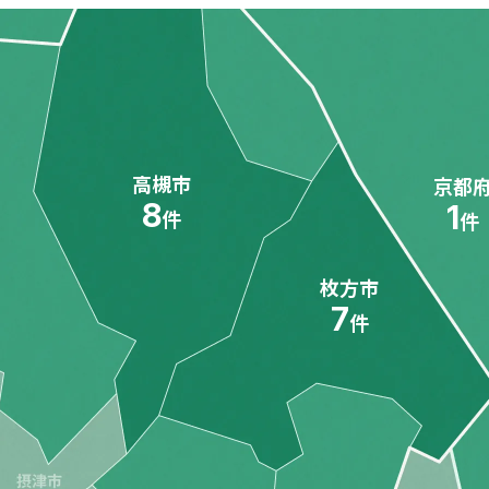
高槻市
京都
8
1
件
件
枚方市
7
件