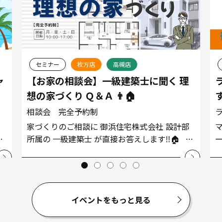
セミナー
枚方店
高槻店
ャ
【お家の相談会】一級建築士に聞く 理
想の家づくり Ｑ＆Ａ 👨🏠
相談会 完全予約制
！
家づくりのご相談に 御浜住宅株式会社 設計部
所属の 一級建築士 が直接お答えします‼️🏠 お
家の疑問や質問にお答えしたり
詳しくはこちら
詳し
イベントをもっと見る