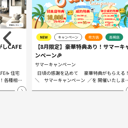
NEW
キャンペーン
枚方店
高槻店
しCAFE
【8月限定】豪華特典あり！サマーキ
ンペーン🎉
サマーキャンペーン
E☕ 住宅
日頃の感謝を込めて 豪華特典がもらえる
！各種相談
＼ サマーキャンペーン ／を 開催いたしま
来たようなま
す！ 豪華特典は３つ！ &
詳しくはこちら