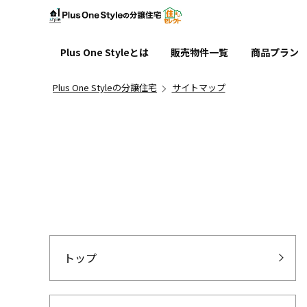
Pl
Plus One Styleとは
販売物件一覧
商品プラン
家づくりに対する想い
家賃並みの安心価格
パワービルド工法
アフターフォロー
GX志向型住宅
ENETO
新築一戸建て
土地
Plus One Styleの分譲住宅
サイトマップ
トップ