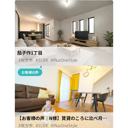
茄子作1丁目
#枚方市
#3LDK
#PlusOneStyle
お客様の声
【お客様の声｜N様】賃貸のころに比べ月々2万円も安くなりました！！
#枚方市
#3LDK
#PlusOneStyle