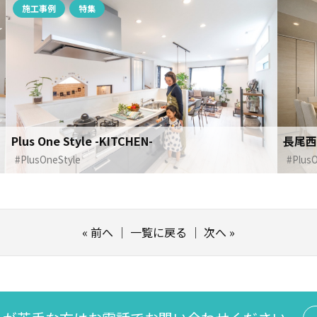
施工事例
特集
Plus One Style -KITCHEN-
長尾西
#PlusOneStyle
#PlusO
«
前へ
｜
一覧に戻る
｜
次へ
»