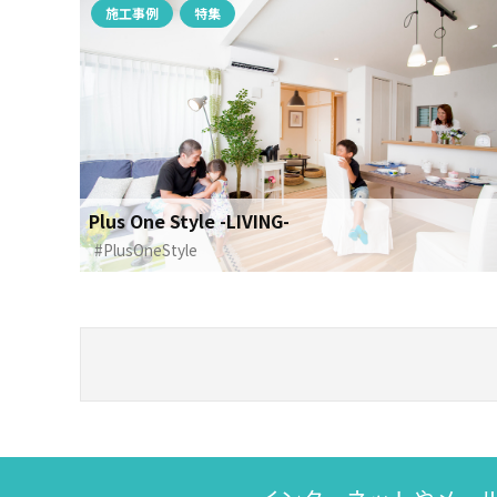
施工事例
特集
Plus One Style -LIVING-
#PlusOneStyle