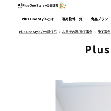
Pl
Plus One Styleとは
販売物件一覧
商品プラン
家づくりに対する想い
家賃並みの安心価格
パワービルド工法
アフターフォロー
GX志向型住宅
ENETO
新築一戸建て
土地
Plus One Styleの分譲住宅
お客様の声/施工事例
施工事例
Plus