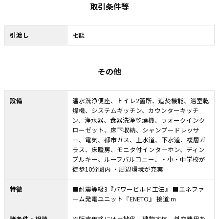
取引条件等
引渡し
相談
その他
設備
温水洗浄便座、トイレ2箇所、追焚機能、浴室乾
燥機、システムキッチン、カウンターキッチ
ン、浄水器、食器洗浄乾燥機、ウォークインク
ローゼット、床下収納、シャンプードレッサ
ー、電気、都市ガス、上水道、下水道、複層ガ
ラス、床暖房、モニタ付インターホン、ディン
プルキー、ルーフバルコニー、・小・中学校が
徒歩10分圏内 ・周辺環境が充実
特徴
■耐震等級3『パワービルド工法』 ■エネファ
ーム発電ユニット『ENETO』 接道:m
諸条件・相談
※販売価格には土地代、建物本体、外交費用を