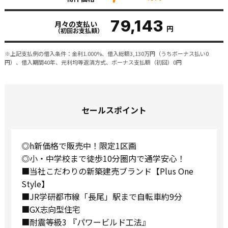
79,143
月々の支払い
円
（初回お支払額）
※上記支払例の借入条件：金利1.000%、借入総額
3,130
万円（うちボーナス払い0
円）、借入期間40年、元利均等返済方式、ボーナス支払額（初回）0円
セールスポイント
◎h新価格で販売中！限定1区画
◎小・中学校まで徒歩10分圏内で通学安心！
■当社こだわりの新築建売ブランド【Plus One
Style】
■JR学研都市線「長尾」駅まで自転車約9分
■GX志向型住宅
■耐震等級3 『パワービルド工法』