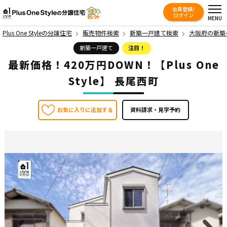
会員登録/
Plus One Styleの分譲住宅
ログイン
MENU
Plus One Styleの分譲住宅
販売物件検索
新築一戸建て検索
大阪府の新築
新築一戸建て
注目！
最新価格！420万円DOWN！【Plus One
Style】 長尾西町
お気に入りに追加する