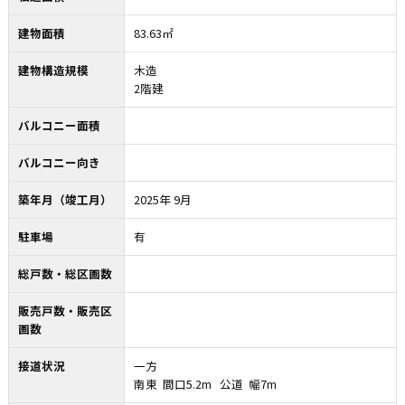
建物面積
83.63㎡
建物構造規模
木造
2階建
バルコニー面積
バルコニー向き
築年月（竣工月）
2025年 9月
駐車場
有
総戸数・総区画数
販売戸数・販売区
画数
接道状況
一方
南東 間口5.2m 公道 幅7m