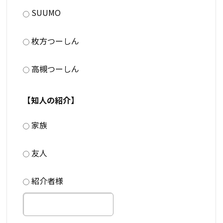
SUUMO
枚方つーしん
高槻つーしん
【知人の紹介】
家族
友人
紹介者様